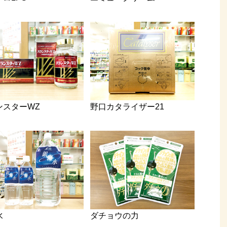
ンスターWZ
野口カタライザー21
水
ダチョウの力