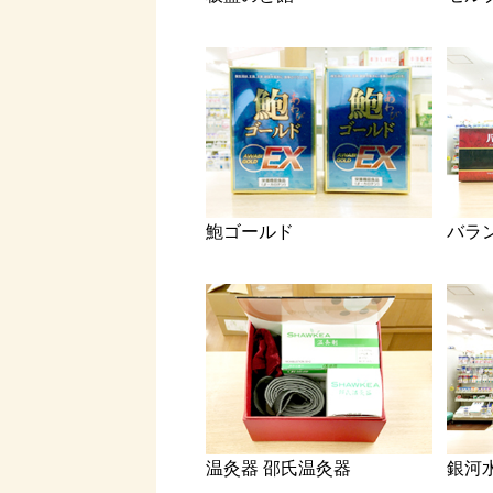
鮑ゴールド
バラ
温灸器 邵氏温灸器
銀河