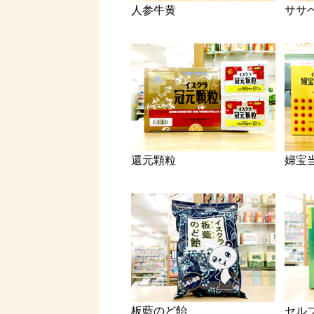
人参牛黄
ササ
還元顆粒
婦宝
板藍のど飴
セルブ