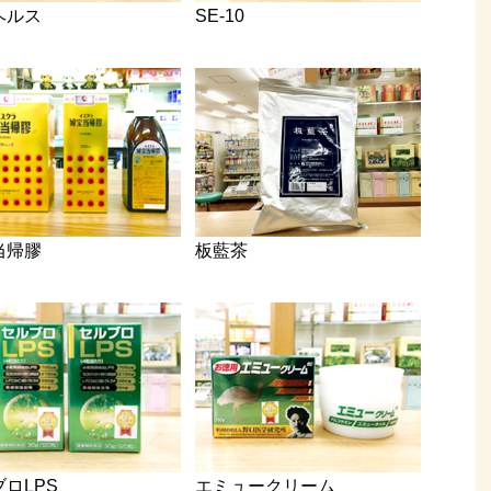
ヘルス
SE-10
当帰膠
板藍茶
ロLPS
エミュークリーム