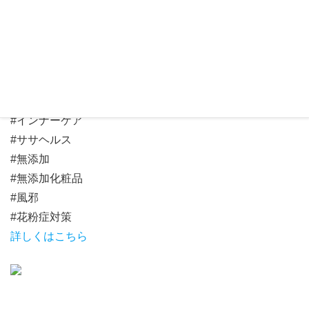
かのん薬局
りあん薬局
懐かし処いろり家
#滋賀県
#相談薬局
#インナーケア
#ササヘルス
#無添加
#無添加化粧品
#風邪
#花粉症対策
詳しくはこちら